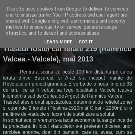
This site uses cookies from Google to deliver its services
Plimbari cu bicicleta
and to analyze traffic. Your IP address and user-agent are
shared with Google along with performance and security
metrics to ensure quality of service, generate usage
statistics, and to detect and address abuse.
marți, 7 mai 2013
LEARN MORE
GOT IT
Traseul fostei cai ferate 219 (Ramnicu
Valcea - Valcele), mai 2013
Pentru
a scurta
cu peste 100 km
distanta pe calea
ferata dintre Bucuresti si Arad s-a inceput inainte de
Revolutie un proiect grandios. E vorba de o noua linie de 38
de km, ce ar fi trebuit sa lege localitatile Valcele (cativa
kilometri la sud de Curtea de Arges) de Ramnicu Valcea.
Traseul ales e unul spectaculos, determinat de relieful zonei
si cuprinde 2 tunele (
Plostina-1910m si Gibei - 2250m) si o
multime de viaducte si lucrari de stabilizare a solului.
In spiritul acelor vremuri s-a facut economie la sange inca de
la proiectare. In locul viaductelor s-a preferat ridicarea unor
ramblee enorme, doar din pamant, care nu aveau cum sa