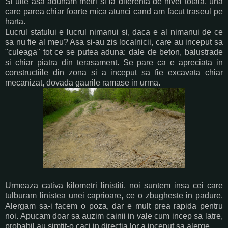
Si uite asa adunam metri si la diferenta de nivel totala, una
care parea chiar foarte mica atunci cand am facut traseul pe
harta.
Lucrul statului e lucrul nimanui si, daca e al nimanui de ce
sa nu fie al meu? Asa si-au zis localnicii, care au inceput sa
"culeaga" tot ce se putea aduna: dale de beton, balustrade
si chiar piatra din terasament. Se pare ca e apreciata in
constructiile din zona si a inceput sa fie excavata chiar
mecanizat, dovada gaurile ramase in urma.
Urmeaza cativa kilometri linistiti, noi suntem insa cei care
tulburam linistea unei caprioare, ce o zbugheste in padure.
Alergam sa-i facem o poza, dar e mult prea rapida pentru
noi. Apucam doar sa auzim cainii in vale cum incep sa latre,
probabil au simtit-o caci in directia lor a inceput sa alerge.