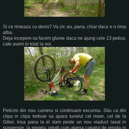
Si ce rimeaza cu desis? Va zic eu, pana, chiar daca e o rima
alba.
Deja incepem sa facem glume daca ne ajung cele 13 petice,
cate avem in total la noi.
Peticim din nou camera si continuam excursia. Stiu ca din
clipa in clipa trebuie sa apara tunelul cel mare, cel de la
Gibei. Insa pana la el dam peste un nou viaduct lasat in
suspensie, la propriu, priviti cum atarna capatul de grinda in