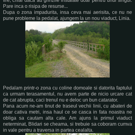
fire, chiar daca au grinzile instalate doar pentru unul singur.
Pare inca o risipa de resurse...
Dupa o zona impadurita, insa ceva mai aerisita, ce nu ne
pune probleme la pedalat, ajungem la un nou viaduct, Linia.
Pedalam printr-o zona cu coline domoale si datorita faptului
ca urmam terasamentul, nu avem parte de nicio urcare cat
de cat abrupta, caci trenul nu e deloc un bun catarator.
Pana acum ne-am tinut de traseul vechii linii, cu abateri de
doar cativa metri, insa haul ce se casca in fata noastra ne
obliga sa cautam alta cale. Am ajuns la primul viaduct
neterminat, Blidari se cheama, si trebuie sa coboram cumva
in vale pentru a traversa in partea cealalta.