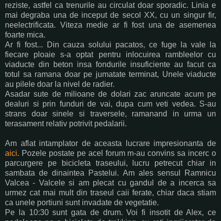
reziste, astfel ca trenurile au circulat doar sporadic. Linia e
mai degraba una de inceput de secol XX, cu un singur fir,
neelectrificata. Viteza medie ar fi fost una de asemenea
foarte mica.
Ar fi fost... Din cauza solului pacatos, ce fuge la vale la
fiecare ploaie s-a optat pentru inlocuirea rambleelor cu
viaducte din beton insa fondurile insuficiente au facut ca
totul sa ramana doar pe jumatate terminat, Unele viaducte
au pilele doar la nivel de radier.
Asadar sute de milioane de dolari zac aruncate acum pe
dealuri si prin funduri de vai, dupa cum veti vedea. S-au
strans doar sinele si traversele, ramanand in urma un
terasament relativ potrivit pedalarii.
Am aflat intamplator de aceasta lucrare impresionanta de
aici
. Pozele postate pe acel forum m-au convins sa incerc o
parcurgere pe bicicleta traseului, lucru petrecut chiar in
sambata de dinaintea Pastelui. Am ales sensul Ramnicu
Valcea - Valcele si am plecat cu gandul de a incerca sa
urmez cat mai mult din traseul caii ferate, chiar daca stiam
ca unele portiuni sunt invadate de vegetatie.
Pe la 10:30 sunt gata de drum. Voi fi insotit de Alex, ce