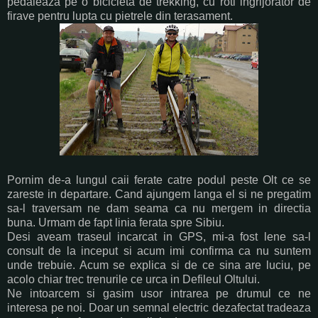
pedaleaza pe o bicicleta de trekking, cu roti ingrijorator de
firave pentru lupta cu pietrele din terasament.
Pornim de-a lungul caii ferate catre podul peste Olt ce se
zareste in departare. Cand ajungem langa el si ne pregatim
sa-l traversam ne dam seama ca nu mergem in directia
buna. Urmam de fapt linia ferata spre Sibiu.
Desi aveam traseul incarcat in GPS, mi-a fost lene sa-l
consult de la inceput si acum imi confirma ca nu suntem
unde trebuie. Acum se explica si de ce sina are luciu, pe
acolo chiar trec trenurile ce urca in Defileul Oltului.
Ne intoarcem si gasim usor intrarea pe drumul ce ne
interesa pe noi. Doar un semnal electric dezafectat tradeaza