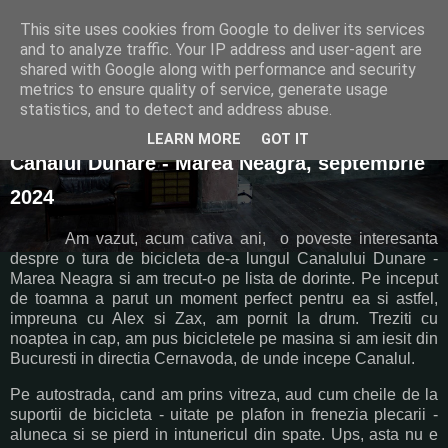
This site uses cookies from Google to deliver its services
Plimbari cu bicicleta
and to analyze traffic. Your IP address and user-agent are
shared with Google along with performance and security
metrics to ensure quality of service, generate usage
statistics, and to detect and address abuse.
joi, 17 octombrie 2024
LEARN MORE
GOT IT
Canalul Dunare - Marea Neagra, septembrie
2024
Am vazut, acum cativa ani, o poveste interesanta
despre o tura de bicicleta de-a lungul Canalului Dunare -
Marea Neagra si am trecut-o pe lista de dorinte. Pe inceput
de toamna a parut un moment perfect pentru ea si astfel,
impreuna cu Alex si Zax, am pornit la drum. Treziti cu
noaptea in cap, am pus bicicletele pe masina si am iesit din
Bucuresti in directia Cernavoda, de unde incepe Canalul.
Pe autostrada, cand am prins vitreza, aud cum cheile de la
suportii de bicicleta - uitate pe plafon in frenezia plecarii -
aluneca si se pierd in intunericul din spate. Ups, asta nu e