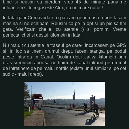
bine si reusim sa pierdem vreo 45 de minute pana ne
intoarcem si le regaseste Alex, cu un mare noroc!
In fata garii Cernavoda e o parcare generoasa, unde lasam
masina si ne echipam. Reusim ca pe la opt si un pic sa fim
gata. Verificam cheile, cu atentie :) si pornim. Vreme
perfecta, chef si destui kilometri in fata!
Nu ma uit cu atentie la traseul pe care-l incarcasem pe GPS
si, in loc sa tinem drumul drept, facem stanga, pe podul
peste intrarea in Canal. Ocolim deci cativa kilometri prin
oras si reusim apoi sa ne lipim de canal intrand pe drumul
de intretinere de pe malul nordic (exista unul similar si pe cel
sudic - malul drept).