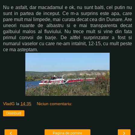
Nu e asfalt, dar macadamul e ok, nu sunt balti, cel putin nu
sunt in partea de inceput. Ce m-a surprins este apa, care
pare mult mai limpede, mai curata decat cea din Dunare. Are
uneori nuante de albastru si e mai transparenta decat
galbuiul malos al fluviului. Nu trece mult si vine din fata
primul convoi de barje. De altfel surprinzator a fost si
numarul vaselor cu care ne-am intalnit, 12-15, cu mult peste
ce ma asteptam.
VladG
la
14:35
Niciun comentariu:
Distribuiți
‹
›
Pagina de pornire