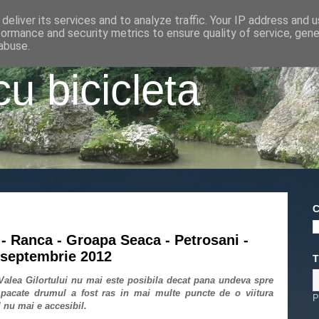
deliver its services and to analyze traffic. Your IP address and 
formance and security metrics to ensure quality of service, gen
abuse.
cu bicicleta
C
 - Ranca - Groapa Seaca - Petrosani -
 septembrie 2012
T
Valea Gilortului nu mai este posibila decat pana undeva spre
 pacate drumul a fost ras in mai multe puncte de o viitura
P
 nu mai e accesibil.