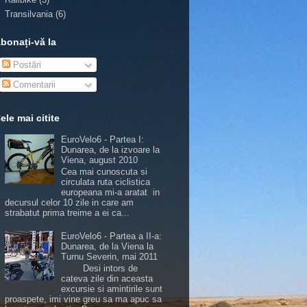
Transilvania
(6)
bonați-vă la
Postări
Comentarii
ele mai citite
EuroVelo6 - Partea I:
Dunarea, de la izvoare la
Viena, august 2010
Cea mai cunoscuta si
circulata ruta ciclistica
europeana mi-a aratat in
decursul celor 10 zile in care am
strabatut prima treime a ei ca...
EuroVelo6 - Partea a II-a:
Dunarea, de la Viena la
Turnu Severin, mai 2011
Desi intors de
cateva zile din aceasta
excursie si amintirile sunt
proaspete, imi vine greu sa ma apuc sa