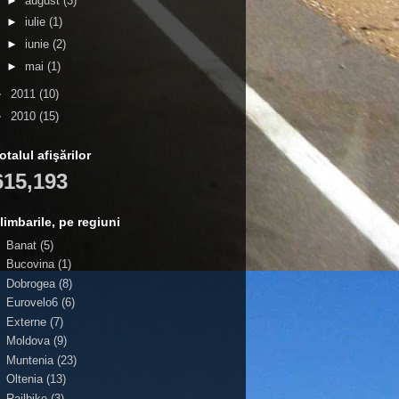
►
august
(3)
►
iulie
(1)
►
iunie
(2)
►
mai
(1)
►
2011
(10)
►
2010
(15)
otalul afişărilor
615,193
limbarile, pe regiuni
Banat
(5)
Bucovina
(1)
Dobrogea
(8)
Eurovelo6
(6)
Externe
(7)
Moldova
(9)
Muntenia
(23)
Oltenia
(13)
Railbike
(3)