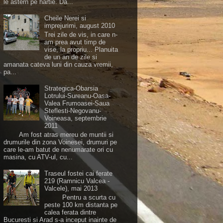
le astern pe hartie. Da...
Cheile Nerei si
imprejurimi, august 2010
Trei zile de vis, in care n-
am prea avut timp de
vise, la propriu... Planuita
de un an de zile si
amanata cateva luni din cauza vremii,
pa...
Strategica-Obarsia
Lotrului-Sureanu-Oasa-
Valea Frumoasei-Saua
Steflesti-Negovanu-
Voineasa, septembrie
2011
Am fost atras mereu de muntii si
drumurile din zona Voinesei, drumuri pe
care le-am batut de nenumarate ori cu
masina, cu ATV-ul, cu...
Traseul fostei cai ferate
219 (Ramnicu Valcea -
Valcele), mai 2013
Pentru a scurta cu
peste 100 km distanta pe
calea ferata dintre
Bucuresti si Arad s-a inceput inainte de