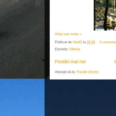
Aflați mai multe »
Publicat de
VladG
la
18:29
4 comentar
Etichete:
Oltenia
Postări mai noi
Abonați-vă la:
Postări (Atom)