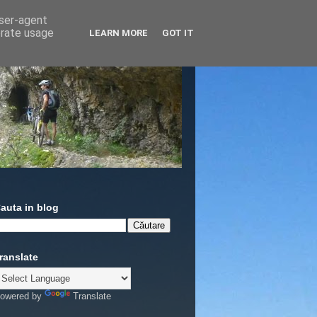
user-agent
erate usage
LEARN MORE
GOT IT
auta in blog
ranslate
owered by
Translate