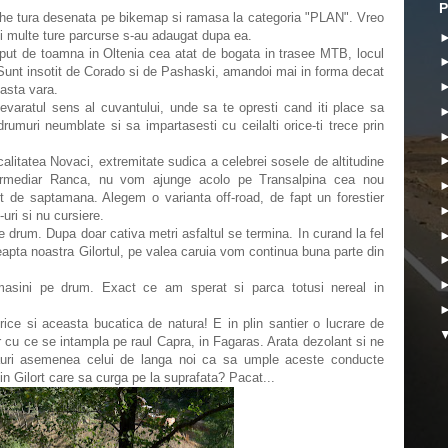
P
ura desenata pe bikemap si ramasa la categoria "PLAN". Vreo
 si multe ture parcurse s-au adaugat dupa ea.
eput de toamna in Oltenia cea atat de bogata in trasee MTB, locul
 Sunt insotit de Corado si de Pashaski, amandoi mai in forma decat
easta vara.
varatul sens al cuvantului, unde sa te opresti cand iti place sa
rumuri neumblate si sa impartasesti cu ceilalti orice-ti trece prin
calitatea Novaci, extremitate sudica a celebrei sosele de altitudine
ermediar Ranca, nu vom ajunge acolo pe Transalpina cea nou
sit de saptamana. Alegem o varianta off-road, de fapt un forestier
uri si nu cursiere.
 drum. Dupa doar cativa metri asfaltul se termina. In curand la fel
reapta noastra Gilortul, pe valea caruia vom continua buna parte din
 masini pe drum. Exact ce am sperat si parca totusi nereal in
rice si aceasta bucatica de natura! E in plin santier o lucrare de
 cu ce se intampla pe raul Capra, in Fagaras. Arata dezolant si ne
auri asemenea celui de langa noi ca sa umple aceste conducte
n Gilort care sa curga pe la suprafata? Pacat...