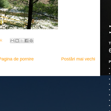
ii:
T
Pagina de pornire
Postări mai vechi
P