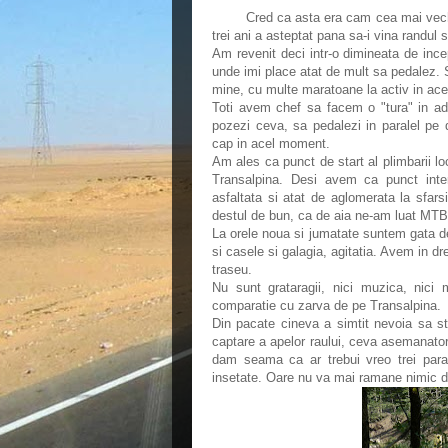
Cred ca asta era cam cea mai veche t
trei ani a asteptat pana sa-i vina randul
Am revenit deci intr-o dimineata de inc
unde imi place atat de mult sa pedalez.
mine, cu multe maratoane la activ in ac
Toti avem chef sa facem o "tura" in ade
pozezi ceva, sa pedalezi in paralel pe d
cap in acel moment.
Am ales ca punct de start al plimbarii lo
Transalpina. Desi avem ca punct int
asfaltata si atat de aglomerata la sfar
destul de bun, ca de aia ne-am luat MTB-
La orele noua si jumatate suntem gata de
si casele si galagia, agitatia. Avem in d
traseu.
Nu sunt grataragii, nici muzica, nici
comparatie cu zarva de pe Transalpina.
Din pacate cineva a simtit nevoia sa st
captare a apelor raului, ceva asemanator
dam seama ca ar trebui vreo trei par
insetate. Oare nu va mai ramane nimic di