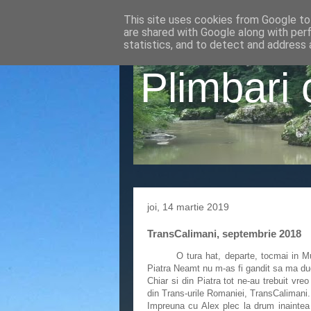
This site uses cookies from Google to 
are shared with Google along with per
statistics, and to detect and address 
Plimbari 
joi, 14 martie 2019
TransCalimani, septembrie 2018
O tura hat, departe, tocmai in Munti
Piatra Neamt nu m-as fi gandit sa ma du
Chiar si din Piatra tot ne-au trebuit vr
din Trans-urile Romaniei, TransCalimani.
Impreuna cu Alex plec la drum inaintea z