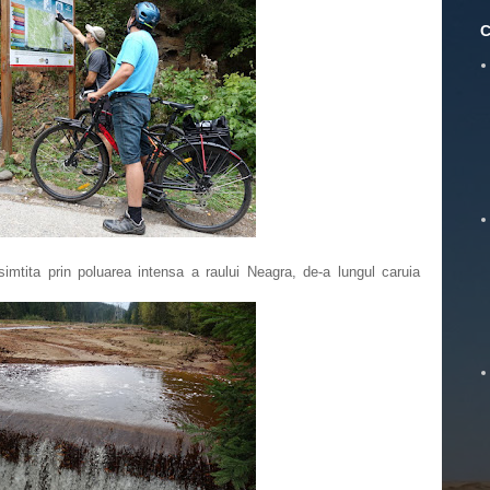
C
imtita prin poluarea intensa a raului Neagra, de-a lungul caruia