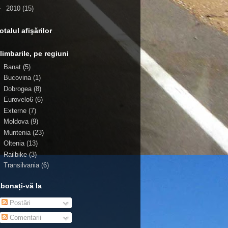
►
2010
(15)
otalul afişărilor
limbarile, pe regiuni
Banat
(5)
Bucovina
(1)
Dobrogea
(8)
Eurovelo6
(6)
Externe
(7)
Moldova
(9)
Muntenia
(23)
Oltenia
(13)
Railbike
(3)
Transilvania
(6)
bonați-vă la
Postări
Comentarii