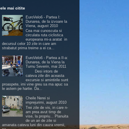
ele mai citite
EuroVelo6 - Partea I:
Dunarea, de la izvoare la
Viena, august 2010
Cea mai cunoscuta si
circulata ruta ciclistica
europeana mi-a aratat in
decursul celor 10 zile in care am
strabatut prima treime a ei ca...
EuroVelo6 - Partea a II-a:
Dunarea, de la Viena la
Turnu Severin, mai 2011
Desi intors de
cateva zile din aceasta
excursie si amintirile sunt
proaspete, imi vine greu sa ma apuc sa
le astern pe hartie. Da...
Cheile Nerei si
imprejurimi, august 2010
Trei zile de vis, in care n-
am prea avut timp de
vise, la propriu... Planuita
de un an de zile si
amanata cateva luni din cauza vremii,