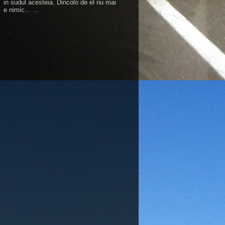
in sudul acesteia. Dincolo de el nu mai
e nimic... ...