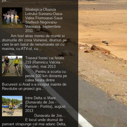
pa...
Strategica-Obarsia
Lotrului-Sureanu-Oasa-
Valea Frumoasei-Saua
Steflesti-Negovanu-
Voineasa, septembrie
2011
Am fost atras mereu de muntii si
drumurile din zona Voinesei, drumuri pe
care le-am batut de nenumarate ori cu
masina, cu ATV-ul, cu...
Traseul fostei cai ferate
219 (Ramnicu Valcea -
Valcele), mai 2013
Pentru a scurta cu
peste 100 km distanta pe
calea ferata dintre
Bucuresti si Arad s-a inceput inainte de
Revolutie un proiect gra...
Intre Delta si Mare
(Dunavatu de Jos -
Perisor - Portita), august
2013
Dunavatu de Jos...
E locul unde drumul de
pamant strapunge cel mai adanc Delta,