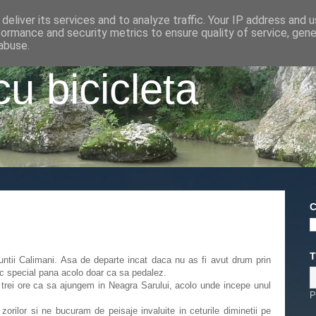
deliver its services and to analyze traffic. Your IP address and 
formance and security metrics to ensure quality of service, gen
abuse.
cu bicicleta
C
T
i Calimani. Asa de departe incat daca nu as fi avut drum prin
c special pana acolo doar ca sa pedalez.
eo trei ore ca sa ajungem in Neagra Sarului, acolo unde incepe unul
P
orilor si ne bucuram de peisaje invaluite in ceturile diminetii pe