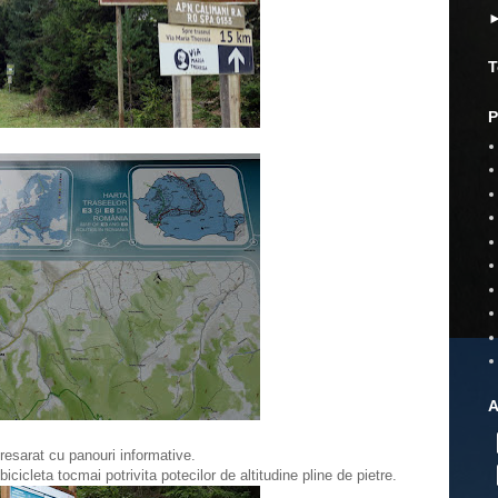
T
P
A
presarat cu panouri informative.
icicleta tocmai potrivita potecilor de altitudine pline de pietre.