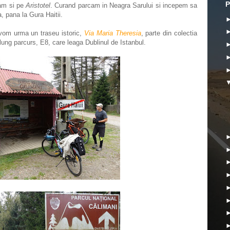
P
cam si pe
Aristotel
. Curand parcam in Neagra Sarului si incepem sa
, pana la Gura Haitii.
vom urma un traseu istoric,
Via Maria Theresia
, parte din colectia
lung parcurs, E8, care leaga Dublinul de Istanbul.