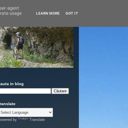
user-agent
erate usage
LEARN MORE
GOT IT
auta in blog
ranslate
owered by
Translate