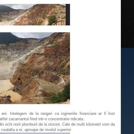
ni. Intelegem de la rangeri ca ingineriile financiare ar fi fost
ltfel zacamantul fiind intr-o concentratie ridicata.
n ochi norii plumburii de la orizont. Cale de multi kilometri vom da
cealalta a ei, aproape de nivelul superior.