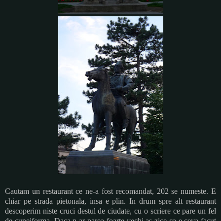
Cautam un restaurant ce ne-a fost recomandat, 202 se numeste. E
chiar pe strada pietonala, insa e plin. In drum spre alt restaurant
descoperim niste cruci destul de ciudate, cu o scriere ce pare un fel
de cuneiforma. Daca n-ar parea foarte vechi as zice ca e ceva facut