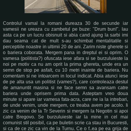
Controlul vamal la romani dureaza 30 de secunde iar
vamesii ne ureaza cu zambetul pe buze: "Drum bun!". Iau
asta ca pe un lucru obisnuit si abia cand ajung la sarbi imi
dau seama cat de mult s-au schimbat mentalitatile si
perceptiile noastre in ultimii 20 de ani. Zarim niste gherete si
o bariera coborata. Mergem pana in dreptul ei si oprim. O
vamesa (politista?) ofuscata iese afara si se burzuluieste la
noi pe motiv ca nu am oprit la prima ghereta, unde era un
semn de stop pe asfalt, cu 10 metri inainte de bariera. Nu
comentam si ne intoarcem in locul indicat. Abia atunci iese
de pe alta usa un politist (vames?), care controleaza destul
de amanuntit masina si ne face semn sa avansam catre
bariera unde oprisem prima data. Asteptam vreo doua
minute si apare iar vamesa fata-acra, care ne ia la intrebari,
de unde venim, unde mergem, ce treaba avem pe acolo. Ii
zic ca venim de la Tr Severin si mergem la Negotin si apoi
catre Bregovo. Se burzuluieste iar la mine in cel mai
comunist stil posibil, ca pe buletin scrie ca stau in Bucuresti,
si ca de ce zic ca vin de la Turnu. Ce o f..ea pe ea grija de