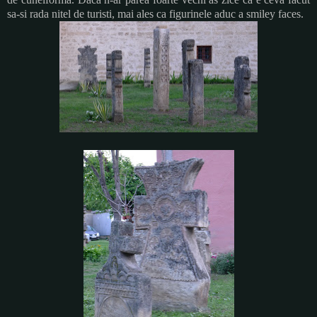
sa-si rada nitel de turisti, mai ales ca figurinele aduc a smiley faces.