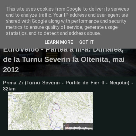
This site uses cookies from Google to deliver its services
Plimbari cu bicicleta
and to analyze traffic. Your IP address and user-agent are
shared with Google along with performance and security
metrics to ensure quality of service, generate usage
statistics, and to detect and address abuse.
miercuri, 6 iunie 2012
LEARN MORE
GOT IT
EuroVelo6 - Partea a III-a: Dunarea,
de la Turnu Severin la Oltenita, mai
2012
Prima
Zi (Turnu Severin - Portile de Fier II - Negotin) -
82km