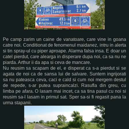
Pe camp zarim un caine de vanatoare, care vine in goana
catre noi. Conditionat de fenomenul maidanez, intru in alerta
si tin spray-ul cu piper aproape. Alarma falsa insa. E doar un
catel pierdut, care alearga in disperare dupa noi, ca sa nu ne
piarda. Arthur ii da apa si ceva de mancare.
Nu reusim sa scapam de el, e disperat ca s-a pierdut si se
agata de noi ca de sansa lui de salvare. Suntem ingrijorati
sa nu pateasca ceva, caci e cald si cum noi mergem destul
de repede, s-ar putea supraincalzi. Rasufla din greu, cu
limba pe afara. O lasam mai incet, ca sa tina pasul cu noi si
reusim sa-l lasam in primul sat. Sper sa-si fi regasit pana la
urma stapanii.