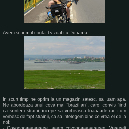
Avem si primul contact vizual cu Dunarea.
In scurt timp ne oprim la un magazin satesc, sa luam apa.
Ne abordeaza unul ceva mai "brazilian", care, convis fiind
ca suntem straini, incepe sa vorbeasca foaaaarte rar, cum
vorbesc de fapt strainii, ca sa intelegem bine ce vrea el de la
noi:
- Covooooaaaareeee, aaam covoooaaaaareeee! Vreeeeti